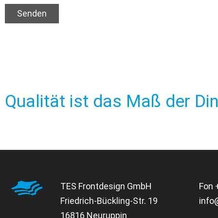
Senden
Alternative:
Qualität ist das Maß der Di
TES Frontdesign GmbH
Fon
Friedrich-Bückling-Str. 19
info
16816 Neuruppin