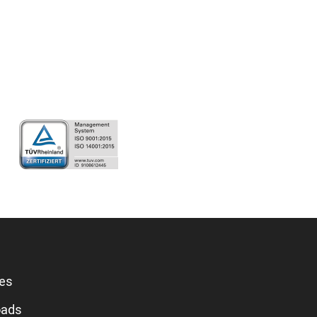
les
oads