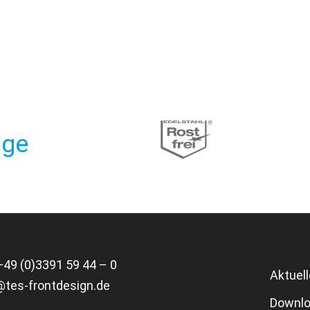
nge
+49 (0)3391 59 44 – 0
Aktuel
@tes-frontdesign.de
Downl