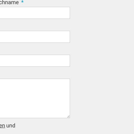
chname
en
und