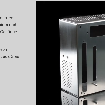
ichsten
nium und
r Gehäuse
 von
t aus Glas